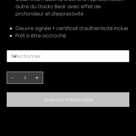
autre du Gacko Bear avec effet de
profondeur et d’expressivité
Oeuvre signée + certificat d'authenticité inclue.
Prêt à être accroché.
Taille
Quantité
Sold out/ Indisponible
Livraison et Garantie
Profitez de 14 jours d’essai pour trouver la place idéale de votre œuvre d’art. Et si vous changez d’avis, les frais de retours sont gratuits et nous vous remboursons