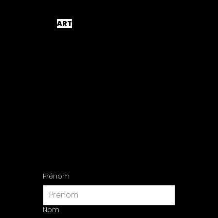
GACKO
ART
Contact pour plus d'informations
disponibilité de l'oeuvre
Contac
t us
Prénom
Nom