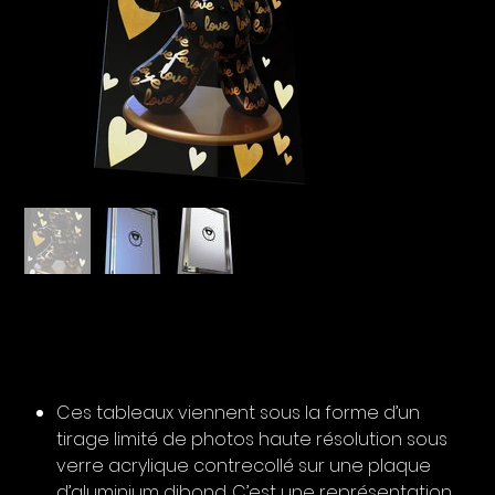
Ours Canvas Pop Art Love
Prix
1 400,00 €
TVA Incluse
Ces tableaux viennent sous la forme d’un
tirage limité de photos haute résolution sous
verre acrylique contrecollé sur une plaque
d’aluminium dibond. C’est une représentation