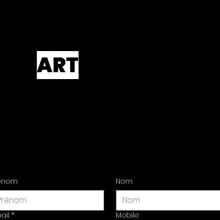
CKO
ART
our plus d'informations
lité de l'oeuvre
Contact us
énom
Nom
ail
*
Mobile