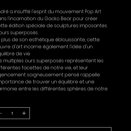
A Incluse
dré a insufflé l'esprit du mouvement Pop Art
ns l'incarnation du Gacko Bear pour créer
tte édition spéciale de sculptures imposantes
ours superposés.
 plus de son esthétique éblouissante, cette
vre d'art incarne également l'idée d'un
uilibre de vie.
s multiples ours superposés représentent les
fférentes facettes de notre vie, et leur
gencement soigneusement pensé rappelle
importance de trouver un équilibre et une
rmonie entre les différentes sphères de notre
antité