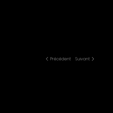
Précédent
Suivant
Gacko Bear Trio
Basquiat Pop Art
800,00 €