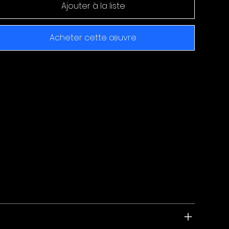
Ajouter à la liste
Acheter cette œuvre
vraison et Garantie
ofitez de 14 jours d’essai pour trouver la place idéale
 votre œuvre d’art. Et si vous changez d’avis, les frais
 retours sont gratuits et nous vous remboursons
tégralement.
vraison : 2 à 3 semaines.
nitions et prestations premium
uvre vendue et signée à la main avec certificat
authenticité fourni.
ovenance de l'oeuvre : France.
ractéristiques