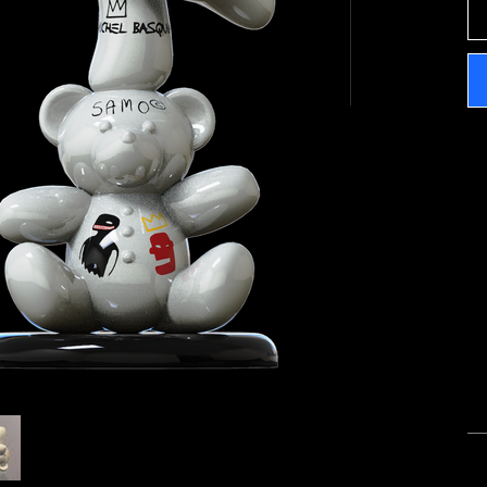
Li
Pr
de
de
in
Li
Fi
Oe
d’
Pr
Ca