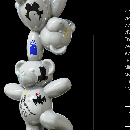
TV
An
da
ce
d'
En
œu
éq
Le
di
a
l'
ha
Qu